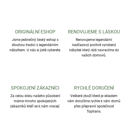
ORIGINÁLNÍ ESHOP
RENOVUJEME S LÁSKOU
Jsme jedinečný český eshop s
Renovujeme legendární
dlouhou tradici s legendárním
nadčasový poctivě vyrobený
nábytkem. U nás si jistě vyberete.
nábytek který rádi navracíme do
vašich domovů.
SPOKOJENÍ ZÁKAZNÍCI
RYCHLÉ DORUČENÍ
Za celou dobu našeho působení
Veškeré zboží které je skladem
máme mnoho spokojených
vám doručíme rychle k vám domů
zákazníků kteří se k nám vracejí.
přes přepravní společnost
Toptrans.