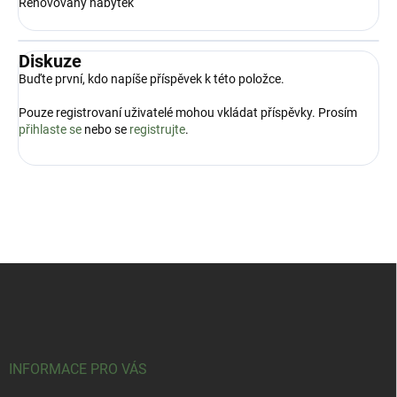
Renovovaný nábytek
Diskuze
Buďte první, kdo napíše příspěvek k této položce.
Pouze registrovaní uživatelé mohou vkládat příspěvky. Prosím
přihlaste se
nebo se
registrujte
.
Z
á
p
a
t
í
INFORMACE PRO VÁS