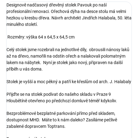
Designově nadčasový dřevěný stolek Pavouk po naší
profesionální renovaci. Ořechová dýha na desce stolu má velmi
hezkou u kresbu dřeva. Návrh architekt Jindřich Halabala, 50. léta
minulého století.
Rozměry: výška 64 x 64,5 x 64,5 cm
Celý stolek jsme rozebrali na jednotlivé díly, obrousili nánosy laků
až na dřevo, namořili na odstín ořech a nalakovali polomatným
lakem na nábytek. Nyní je stolek jako nový, připraven na další
příběh u vás doma.
Stolek je vyšší a moc pěkný a patří ke křeslům od arch. J. Halabaly
Přijďte se na stolek podívat do našeho skladu v Praze 9
Hloubětíně otevřeno po předchozí domluvě téměř kdykoliv.
Bezproblémové bezplatné parkování přímo před skladem,
dostupnost MHD. Máte to k nám daleko? Zasíláme pečlivě
zabalené dopravcem Toptrans.