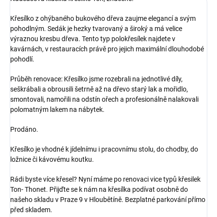
Křesílko z ohýbaného bukového dřeva zaujme elegancí a svým
pohodlným. Sedák je hezky tvarovaný a široký a má velice
výraznou kresbu dřeva. Tento typ polokřesílek najdete v
kavárnách, v restauracích právě pro jejich maximální dlouhodobé
pohodlí.
Průběh renovace: Křesílko jsme rozebrali na jednotlivé díly,
seškrábali a obrousili šetrně až na dřevo starý lak a mořidlo,
smontovali, namořili na odstín ořech a profesionálně nalakovali
polomatným lakem na nábytek.
Prodáno.
Křesílko je vhodné k jídelnímu i pracovnímu stolu, do chodby, do
ložnice či kávovému koutku.
Rádi byste více křesel? Nyní máme po renovaci vice typů křesilek
Ton- Thonet. Přijďte se k nám na křesílka podívat osobně do
našeho skladu v Praze 9 v Hloubětíně. Bezplatné parkování přímo
před skladem.