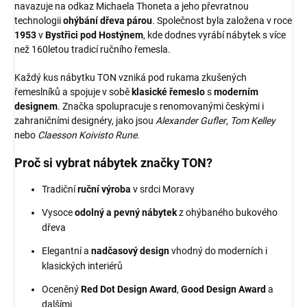
navazuje na odkaz Michaela Thoneta a jeho převratnou
technologii
ohýbání dřeva párou
. Společnost byla založena v roce
1953
v
Bystřici pod Hostýnem
, kde dodnes vyrábí nábytek s více
než 160letou tradicí ručního řemesla.
Každý kus nábytku TON vzniká pod rukama zkušených
řemeslníků a spojuje v sobě
klasické řemeslo
s
moderním
designem
. Značka spolupracuje s renomovanými českými i
zahraničními designéry, jako jsou
Alexander Gufler
,
Tom Kelley
nebo
Claesson Koivisto Rune
.
Proč si vybrat nábytek značky TON?
Tradiční
ruční výroba
v srdci Moravy
Vysoce
odolný a pevný nábytek
z ohýbaného bukového
dřeva
Elegantní a
nadčasový design
vhodný do moderních i
klasických interiérů
Oceněný
Red Dot Design Award
,
Good Design Award
a
dalšími