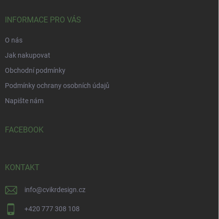
t
í
INFORMACE PRO VÁS
O nás
Jak nakupovat
Obchodní podmínky
Podmínky ochrany osobních údajů
Napište nám
FACEBOOK
KONTAKT
info
@
cvikrdesign.cz
+420 777 308 108