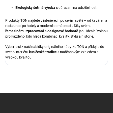
Ekologicky šetrná výroba
s důrazem na udržitelnost
Produkty TON najdete v interiérech po celém světě – od kaváren a
restaurací po hotely a moderní domácnosti. Díky svému
řemeslnému zpracování
a
designové hodnotě
jsou ideální volbou
pro každého, kdo hledá kombinaci kvality, stylu a historie.
Vyberte si z naší nabídky originálního nábytku TON a přidejte do
svého interiéru
kus české tradice
s nadčasovým vzhledem a
vysokou kvalitou.
Z
á
p
a