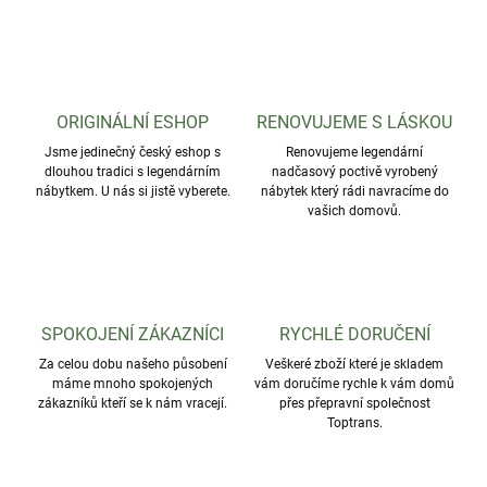
ORIGINÁLNÍ ESHOP
RENOVUJEME S LÁSKOU
Jsme jedinečný český eshop s
Renovujeme legendární
dlouhou tradici s legendárním
nadčasový poctivě vyrobený
nábytkem. U nás si jistě vyberete.
nábytek který rádi navracíme do
vašich domovů.
SPOKOJENÍ ZÁKAZNÍCI
RYCHLÉ DORUČENÍ
Za celou dobu našeho působení
Veškeré zboží které je skladem
máme mnoho spokojených
vám doručíme rychle k vám domů
zákazníků kteří se k nám vracejí.
přes přepravní společnost
Toptrans.