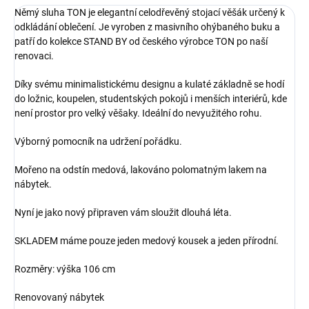
Němý sluha TON je elegantní celodřevěný stojací věšák určený k
odkládání oblečení. Je vyroben z masivního ohýbaného buku a
patří do kolekce STAND BY od českého výrobce TON po naší
renovaci.
Díky svému minimalistickému designu a kulaté základně se hodí
do ložnic, koupelen, studentských pokojů i menších interiérů, kde
není prostor pro velký věšaky. Ideální do nevyužitého rohu.
Výborný pomocník na udržení pořádku.
Mořeno na odstín medová, lakováno polomatným lakem na
nábytek.
Nyní je jako nový připraven vám sloužit dlouhá léta.
SKLADEM máme pouze jeden medový kousek a jeden přírodní.
Rozměry: výška 106 cm
Renovovaný nábytek