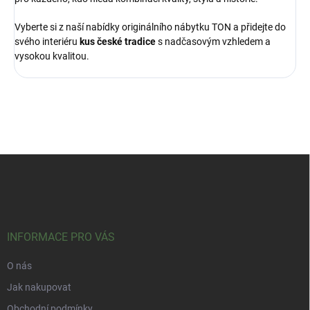
Vyberte si z naší nabídky originálního nábytku TON a přidejte do
svého interiéru
kus české tradice
s nadčasovým vzhledem a
vysokou kvalitou.
Z
á
p
a
t
í
INFORMACE PRO VÁS
O nás
Jak nakupovat
Obchodní podmínky