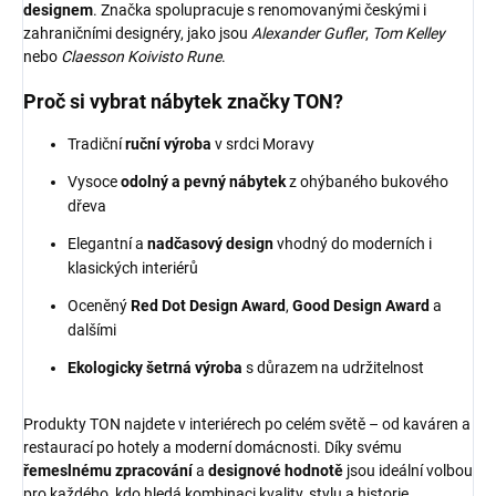
designem
. Značka spolupracuje s renomovanými českými i
zahraničními designéry, jako jsou
Alexander Gufler
,
Tom Kelley
nebo
Claesson Koivisto Rune
.
Proč si vybrat nábytek značky TON?
Tradiční
ruční výroba
v srdci Moravy
Vysoce
odolný a pevný nábytek
z ohýbaného bukového
dřeva
Elegantní a
nadčasový design
vhodný do moderních i
klasických interiérů
Oceněný
Red Dot Design Award
,
Good Design Award
a
dalšími
Ekologicky šetrná výroba
s důrazem na udržitelnost
Produkty TON najdete v interiérech po celém světě – od kaváren a
restaurací po hotely a moderní domácnosti. Díky svému
řemeslnému zpracování
a
designové hodnotě
jsou ideální volbou
pro každého, kdo hledá kombinaci kvality, stylu a historie.