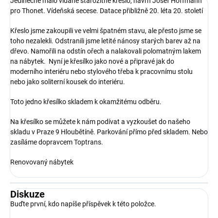
Jedinečné málo vídané starožitné křeslo, návrh Josef Hoffmann
pro Thonet. Vídeňská secese. Datace přibližně 20. léta 20. století
Křeslo jsme zakoupili ve velmi špatném stavu, ale přesto jsme se
toho nezalekli. Odstranili jsme letité nánosy starých barev až na
dřevo. Namořili na odstín ořech a nalakovali polomatným lakem
na nábytek. Nyní je křesílko jako nové a připravé jak do
moderního interiéru nebo stylového třeba k pracovnímu stolu
nebo jako soliterní kousek do interiéru.
Toto jedno křesílko skladem k okamžitému odběru.
Na křesílko se můžete k nám podívat a vyzkoušet do našeho
skladu v Praze 9 Hloubětíně. Parkování přímo před skladem. Nebo
zasíláme dopravcem Toptrans.
Renovovaný nábytek
Diskuze
Buďte první, kdo napíše příspěvek k této položce.