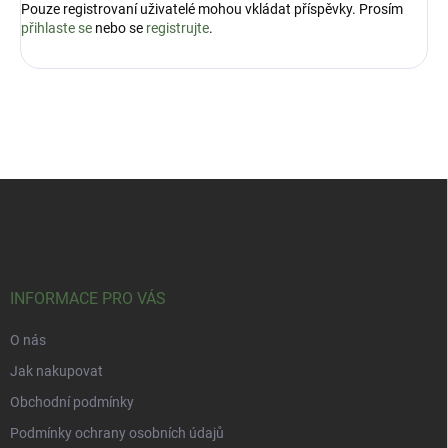
Pouze registrovaní uživatelé mohou vkládat příspěvky. Prosím
přihlaste se
nebo se
registrujte
.
Z
á
p
a
t
í
INFORMACE PRO VÁS
O nás
Jak nakupovat
Obchodní podmínky
Podmínky ochrany osobních údajů