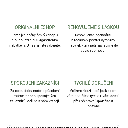
ORIGINÁLNÍ ESHOP
RENOVUJEME S LÁSKOU
Jsme jedinečný český eshop s
Renovujeme legendární
dlouhou tradici s legendárním
nadčasový poctivě vyrobený
nábytkem. U nás si jistě vyberete.
nábytek který rádi navracíme do
vašich domovů.
SPOKOJENÍ ZÁKAZNÍCI
RYCHLÉ DORUČENÍ
Za celou dobu našeho působení
Veškeré zboží které je skladem
máme mnoho spokojených
vám doručíme rychle k vám domů
zákazníků kteří se k nám vracejí.
přes přepravní společnost
Toptrans.