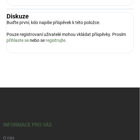
Diskuze
Buďte první, kdo napíše příspěvek k této položce.
Pouze registrovaní uživatelé mohou vkládat příspěvky. Prosím
přihlaste se
nebo se
registrujte
.
Z
á
p
a
t
í
INFORMACE PRO VÁS
O nás