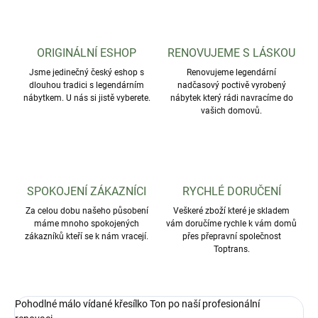
ORIGINÁLNÍ ESHOP
RENOVUJEME S LÁSKOU
Jsme jedinečný český eshop s
Renovujeme legendární
dlouhou tradici s legendárním
nadčasový poctivě vyrobený
nábytkem. U nás si jistě vyberete.
nábytek který rádi navracíme do
vašich domovů.
SPOKOJENÍ ZÁKAZNÍCI
RYCHLÉ DORUČENÍ
Za celou dobu našeho působení
Veškeré zboží které je skladem
máme mnoho spokojených
vám doručíme rychle k vám domů
zákazníků kteří se k nám vracejí.
přes přepravní společnost
Toptrans.
Pohodlné málo vídané křesílko Ton po naší profesionální