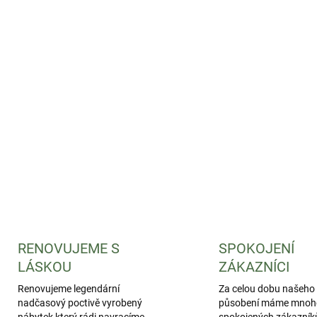
RENOVUJEME S
SPOKOJENÍ
LÁSKOU
ZÁKAZNÍCI
Renovujeme legendární
Za celou dobu našeho
nadčasový poctivě vyrobený
působení máme mnoh
nábytek který rádi navracíme
spokojených zákazníků