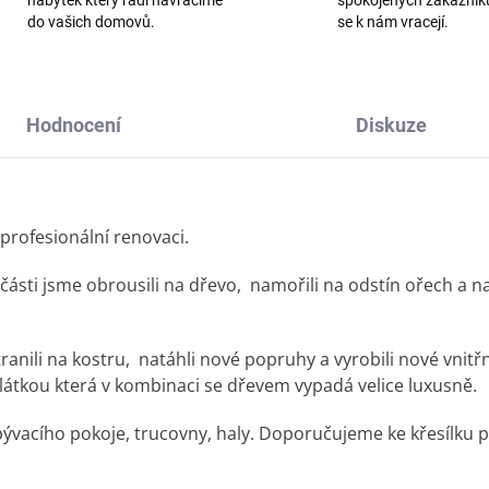
do vašich domovů.
se k nám vracejí.
Hodnocení
Diskuze
profesionální renovaci.
 části jsme obrousili na dřevo, namořili na odstín ořech a
nili na kostru, natáhli nové popruhy a vyrobili nové vnitřn
átkou která v kombinaci se dřevem vypadá velice luxusně.
obývacího pokoje, trucovny, haly. Doporučujeme ke křesílku