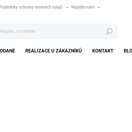
Podmínky ochrany osobních údajů
Napište nám
Hledat
ODANÉ
REALIZACE U ZÁKAZNÍKŮ
KONTAKT
BL
NAČKA:
TON
19 900 Kč
/ ks
Měrná
SKLADEM
cena:
−
+